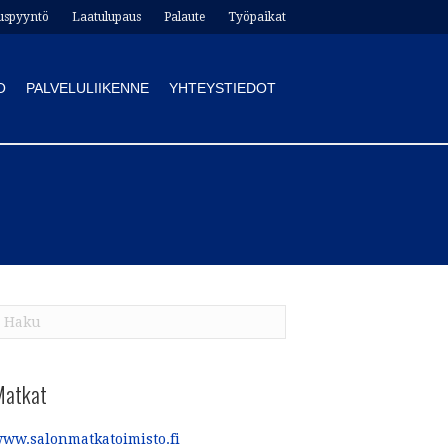
uspyyntö
Laatulupaus
Palaute
Työpaikat
O
PALVELULIIKENNE
YHTEYSTIEDOT
Matkat
ww.salonmatkatoimisto.fi