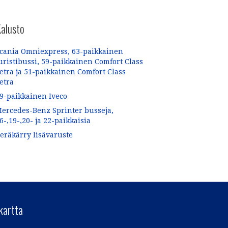
alusto
cania Omniexpress, 63-paikkainen
uristibussi, 59-paikkainen Comfort Class
etra ja 51-paikkainen Comfort Class
etra
9-paikkainen Iveco
ercedes-Benz Sprinter busseja,
6-,19-,20- ja 22-paikkaisia
eräkärry lisävaruste
kartta