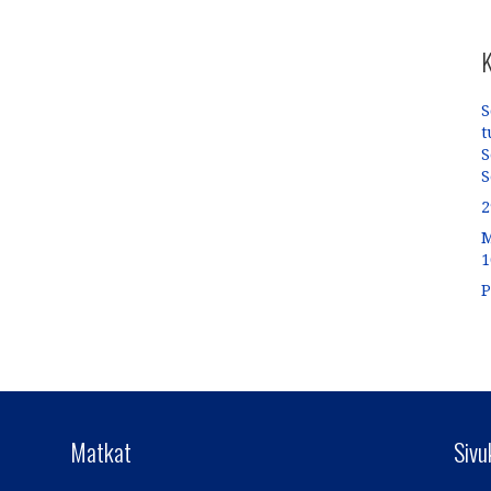
K
S
t
S
S
2
M
1
P
Matkat
Sivu